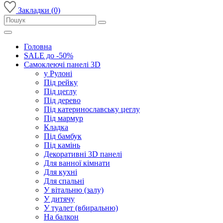
Закладки (0)
Головна
SALE до -50%
Самоклеючі панелі 3D
у Рулоні
Під рейку
Під цеглу
Під дерево
Під катеринославську цеглу
Під мармур
Кладка
Під бамбук
Під камінь
Декоративні 3D панелі
Для ванної кімнати
Для кухні
Для спальні
У вітальню (залу)
У дитячу
У туалет (вбиральню)
На балкон