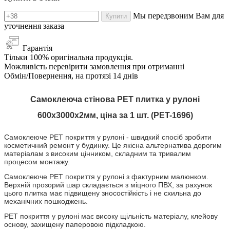
Мы передзвоним Вам для
Купити
уточнення заказа
Гарантія
Тільки 100% оригінальна продукція.
Можливість перевірити замовлення при отриманні
Обмін/Повернення, на протязі 14 днів
Самоклеюча стінова PET плитка у рулоні
600х3000х2мм, ціна за 1 шт. (PET-1696)
Самоклеюче PET покриття
у рулоні
- швидкий спосіб зробити
косметичний ремонт у будинку. Це якісна альтернатива дорогим
матеріалам з високим цінником, складним та тривалим
процесом монтажу.
Самоклеюче PET покриття
у рулоні
з фактурним малюнком.
Верхній прозорий шар складається з міцного ПВХ, за рахунок
цього плитка має підвищену зносостійкість і не схильна до
механічних пошкоджень.
PET покриття
у рулоні
має високу щільність матеріалу, клейову
основу, захищену паперовою підкладкою.