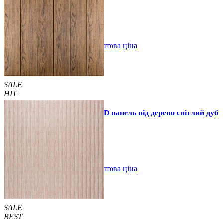
990 грн.
1390 грн.
В закладки
Оптова ціна
Купити
SALE
HIT
Самоклеюча декоративна 3D панель під дерево світлий дуб
700x700x5мм
89 грн.
160 грн.
/шт
/шт
В закладки
Оптова ціна
Купити
SALE
BEST