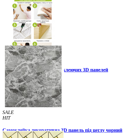
Інструкція установки самоклеючих 3D панелей
Інші також купили
SALE
HIT
Самоклейка декоративна 3D панель під цеглу чорний
мармур 700x770x3мм