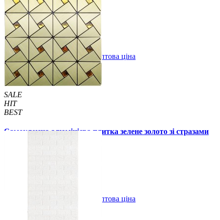
59 грн.
160 грн.
/шт
/шт
В закладки
Оптова ціна
Купити
SALE
HIT
BEST
Самоклеюча алюмінієва плитка зелене золото зі стразами
мозаїка 300х300х3мм (1172)
99 грн.
150 грн.
В закладки
Оптова ціна
Купити