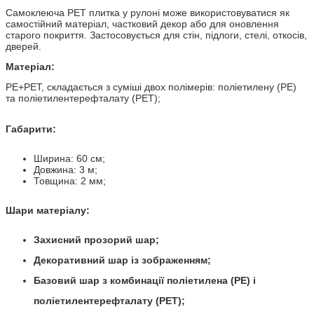
Самоклеюча PET плитка у рулоні може використовуватися як
самостійний матеріал, частковий декор або для оновлення
старого покриття. Застосовується для стін, підлоги, стелі, откосів,
дверей.
Матеріал:
PE+PET, складається з суміші двох полімерів: поліетилену (PE)
та поліетилентерефталату (PET)
;
Габарити:
Ширина: 60 см;
Довжина: 3 м;
Товщина: 2 мм;
Шари матеріалу:
Захисний прозорий шар;
Декоративний шар із зображенням;
Базовий шар з комбинації поліетилена (PE) і
поліетилентерефталату (PET);