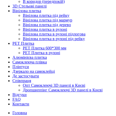
В коридор (передпокій)
3D Стельові панелі
Вінілова плитка
Вінілова плитка під рейку
Вінілова плитка під мармур
Вінілова плитка під дерево
Вінілова плитка в рулоні
Вінілова плитка в рулоні підлогова
Вінілова плитка в рулоні під рейку
PET Плитка
PET Плитка 600*300 мм
PET Плитка в рулоні
Алюмінієва плитка
Самоклеюча плівка
Плінтуси
Дзеркало на самоклейці
Де застосувати
Співпраця
Опт Самоклеючі 3D панелі в Києві
Дропшиппінг Самоклеючі 3D панелі в Києві
Відгуки
FAQ
Контакти
Головна