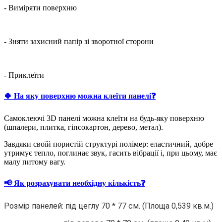
- Виміряти поверхню
- Зняти захисний папір зі зворотної сторони
- Приклеїти
🍀 На яку поверхню можна клеїти панелі❓
Самоклеючі 3D панелі можна клеїти на будь-яку поверхню
(шпалери, плитка, гіпсокартон, дерево, метал).
Завдяки своїй пористій структурі полімер: еластичний, добре
утримує тепло, поглинає звук, гасить вібрації і, при цьому, має
малу питому вагу.
📢 Як розрахувати необхідну кількість❓
Розмір панелей: під цеглу 70 * 77 см. (Площа 0,539 кв.м.)