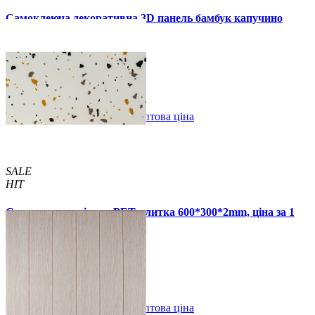
Самоклеюча декоративна 3D панель бамбук капучино
700x700x8мм
129 грн.
160 грн.
/шт
/шт
В закладки
Оптова ціна
Купити
SALE
HIT
Самоклеюча стінова PET плитка 600*300*2mm, ціна за 1
шт. (PET-1676)
49 грн.
110 грн.
В закладки
Оптова ціна
Купити