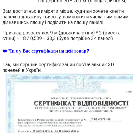
під дерево 70 * 70 см. (площа 0,49 кв.м)
Вам достатньо виміряти місце, куди ви хочете клеїти
панелі в довжину і висоту, помножити числа тим самим
дізнавшись площу і поділити на площу панелі.
Приклад розрахунку: 9 м (довжина стіни) * 2 (висота
стіни) = 18 / 0,539 = 33,3 (буде потрібно 34 панелі)
❤️ Чи є у Вас сертифікати на цей товар❓
Так, ми перший сертифікований постачальник 3D
панелей в Україні.