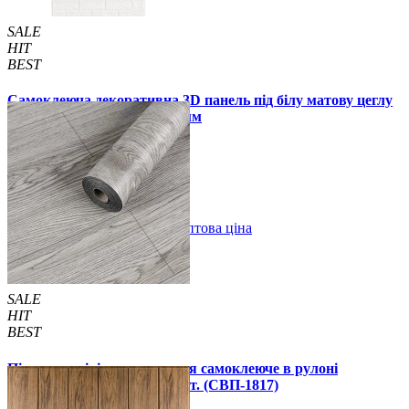
SALE
HIT
BEST
Самоклеюча декоративна 3D панель під білу матову цеглу
в рулоні 20 м 20000x700x3 мм
1850 грн.
2899 грн.
/шт
/шт
В закладки
Оптова ціна
Купити
SALE
HIT
BEST
Підлогове вінілове покриття самоклеюче в рулоні
3000х600х1,5мм, ціна за 1 шт. (СВП-1817)