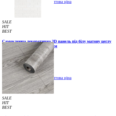
В закладки
Оптова ціна
Купити
SALE
HIT
BEST
Самоклеюча декоративна 3D панель під білу матову цеглу
в рулоні 20 м 20000x700x3 мм
1850 грн.
2899 грн.
/шт
/шт
В закладки
Оптова ціна
Купити
SALE
HIT
BEST