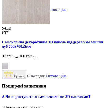
В закладки
Оптова ціна
Купити
SALE
HIT
Самоклеюча декоративна 3D панель під дерево молочний
дуб 700x700x5мм
94 грн.
160 грн.
/шт
/шт
В закладки
Оптова ціна
Купити
Поширені запитання
⚡️ Як користуватися самоклеючими 3D панелями❓
- Протерти стіну від пилу