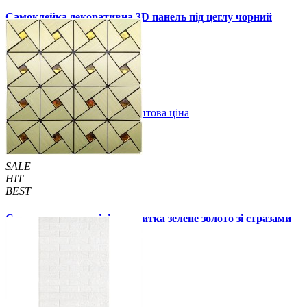
Самоклейка декоративна 3D панель під цеглу чорний
мармур 700x770x3мм
59 грн.
160 грн.
/шт
/шт
В закладки
Оптова ціна
Купити
SALE
HIT
BEST
Самоклеюча алюмінієва плитка зелене золото зі стразами
мозаїка 300х300х3мм (1172)
99 грн.
150 грн.