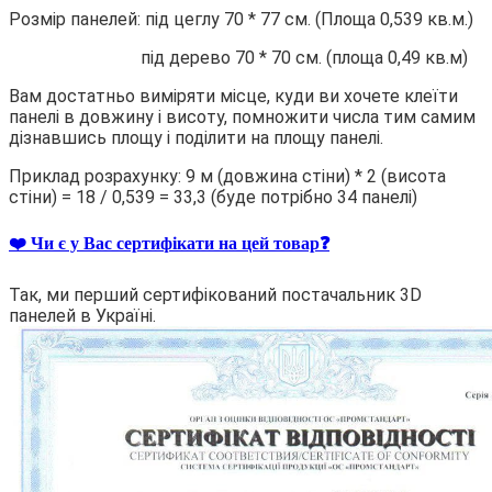
Розмір панелей: під цеглу 70 * 77 см. (Площа 0,539 кв.м.)
під дерево 70 * 70 см. (площа 0,49 кв.м)
Вам достатньо виміряти місце, куди ви хочете клеїти
панелі в довжину і висоту, помножити числа тим самим
дізнавшись площу і поділити на площу панелі.
Приклад розрахунку: 9 м (довжина стіни) * 2 (висота
стіни) = 18 / 0,539 = 33,3 (буде потрібно 34 панелі)
❤️ Чи є у Вас сертифікати на цей товар❓
Так, ми перший сертифікований постачальник 3D
панелей в Україні.