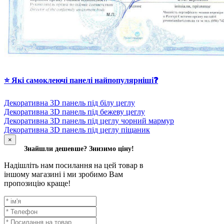
⭐ Які самоклеючі панелі найпопулярніші❓
Декоративна 3D панель під білу цеглу
Декоративна 3D панель під бежеву цеглу
Декоративна 3D панель під цеглу чорний мармур
Декоративна 3D панель під цеглу піщаник
×
Знайшли дешевше? Знизимо ціну!
Надішліть нам посилання на цей товар в
іншому магазині і ми зробимо Вам
пропозицію краще!