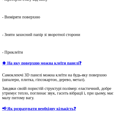
- Виміряти поверхню
- Зняти захисний папір зі зворотної сторони
- Приклеїти
🍀 На яку поверхню можна клеїти панелі❓
Самоклеючі 3D панелі можна клеїти на будь-яку поверхню
(шпалери, плитка, гіпсокартон, дерево, метал).
Завдяки своїй пористій структурі полімер: еластичний, добре
утримує тепло, поглинає звук, гасить вібрації і, при цьому, має
малу питому вагу.
📢 Як розрахувати необхідну кількість❓