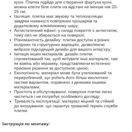
кухні. Плитка підійде для створення фартуха кухні,
можна клеїти біля плити на відстані не менше ніж 20-
25 см;
Ізоляція: плитка має звукову та теплоізоляцію
завдяки наявності повітряних прошарків та
додатковому алюмінієвому шару;
Антистатичний ефект: у складі покриття є антистатик,
тому пил не збирається на поверхні;
Різноманітність дизайну: плитки доступні в різних
колірних та структурних варіаціях, дозволяючи
вибрати підходящий дизайн для вашого інтер'єру;
Імітація інших матеріалів: дизайн плитки
спроектований так, щоб імітувати інші матеріали, такі
як камінь або кераміку, представляючи естетично
приємне рішення за доступною ціною;
Екологічність: матеріал може бути утилізований та
перероблений, що робить його більш екологічно
чистим варіантом, порівняно з деякими іншими
матеріалами;
Простота в обслуговуванні: поверхня плитки легко
чиститься і не потребує особливого догляду;
Тривалість експлуатації: матеріал міцний та стійкий
до зношування, що гарантує тривалий термін служби
плитки.
Інструкція по монтажу: