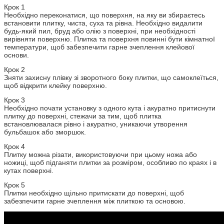
Крок 1
Необхідно переконатися, що поверхня, на яку ви збираєтесь
встановити плитку, чиста, суха та рівна. Необхідно видалити
будь-який пил, бруд або олію з поверхні, при необхідності
вирівняти поверхню. Плитка та поверхня повинні бути кімнатної
температури, щоб забезпечити гарне зчеплення клейової
основи.
Крок 2
Зняти захисну плівку зі зворотного боку плитки, що самоклеїться,
щоб відкрити клейку поверхню.
Крок 3
Необхідно почати установку з одного кута і акуратно притиснути
плитку до поверхні, стежачи за тим, щоб плитка
встановлювалася рівно і акуратно, уникаючи утворення
бульбашок або зморшок.
Крок 4
Плитку можна різати, використовуючи при цьому ножа або
ножиці, щоб підганяти плитки за розміром, особливо по краях і в
кутах поверхні.
Крок 5
Плитки необхідно щільно притискати до поверхні, щоб
забезпечити гарне зчеплення між плиткою та основою.