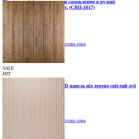
Підлогове вінілове покриття самоклеюче в рулоні
3000х600х1,5мм, ціна за 1 шт. (СВП-1817)
990 грн.
1390 грн.
В закладки
Оптова ціна
Купити
SALE
HIT
Самоклеюча декоративна 3D панель під дерево світлий дуб
700x700x5мм
89 грн.
160 грн.
/шт
/шт
В закладки
Оптова ціна
Купити