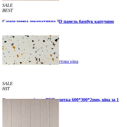
SALE
BEST
Самоклеюча декоративна 3D панель бамбук капучино
700x700x8мм
129 грн.
160 грн.
/шт
/шт
В закладки
Оптова ціна
Купити
SALE
HIT
Самоклеюча стінова PET плитка 600*300*2mm, ціна за 1
шт. (PET-1676)
49 грн.
110 грн.