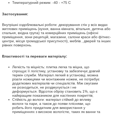
Температурний режим: -40 - +75 С
Застосування:
Внутрішні оздоблювальні роботи: декорування стін у всіх видах
житлових приміщень (кухня, ванна кімната, вітальня, дитяча або
спальня, вхідна група) та комерційних приміщень (офісні
приміщення, зони рецепцій, магазини, салони краси або фітнес-
центри, місця громадської присутності), меблів , дверей та інших
рівних поверхонь.
Властивості та переваги матеріалу:
Легкість та міцність: плитка легка та міцна, що
спрощує її логістику, установку та забезпечує довгий
термін служби. Матеріал легкий в установці, можна
різати ножицями чи монтажним ножем, не потребує
додаткових матеріалів чи спеціалістів. Між смугами
не розходиться, не роздмухується і не
деформується. Відсоток обрізу становить 1%, що є
найкращим показником для настінних покриттів;
Стійкість до вологи: матеріал стійкий до впливу
вологи та пари, а також до появи плісняви, що
робить його придатним для використання у
приміщеннях з високою вологістю, таких як ванни та