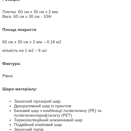
Плитка: 60 ​​см х 30 см х 2 мм
Вага: 60 ​​см х 30 см - 104г
Площа покриття
60 см х 30 см х 2 мм – 0,18 м2
кількість на 1 м2 – 6 шт.
Фактура:
Рівна
Шари матеріалу:
Захисний прозорий шар
Декоративний шар із принтом
Базовий шар з комбінації поліетилену (PE) та
поліетилентерефталату (PET)
Термоізоляційний алюмінієвий шар
Подвійний клейовий шар
Захисний папір