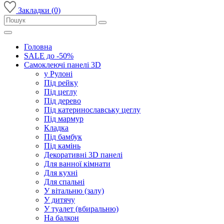
Закладки (0)
Головна
SALE до -50%
Самоклеючі панелі 3D
у Рулоні
Під рейку
Під цеглу
Під дерево
Під катеринославську цеглу
Під мармур
Кладка
Під бамбук
Під камінь
Декоративні 3D панелі
Для ванної кімнати
Для кухні
Для спальні
У вітальню (залу)
У дитячу
У туалет (вбиральню)
На балкон