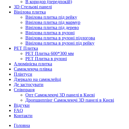
В коридор (передпокій)
3D Стельові панелі
Вінілова плитка
Вінілова плитка під рейку
Вінілова плитка під мармур
Вінілова плитка під дерево
Вінілова плитка в рулоні
Вінілова плитка в рулоні підлогова
Вінілова плитка в рулоні під рейку
PET Плитка
PET Плитка 600*300 мм
PET Плитка в рулоні
Алюмінієва плитка
Самоклеюча плівка
Плінтуси
Дзеркало на самоклейці
Де застосувати
Співпраця
Опт Самоклеючі 3D панелі в Києві
Дропшиппінг Самоклеючі 3D панелі в Києві
Відгуки
FAQ
Контакти
Головна