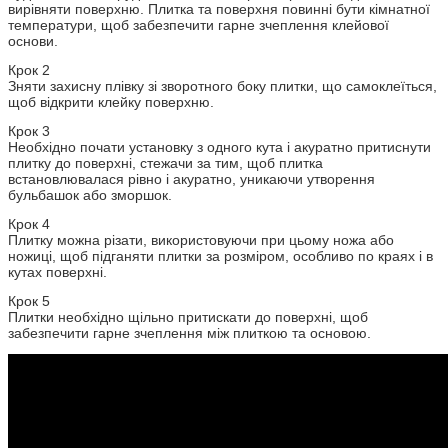
вирівняти поверхню. Плитка та поверхня повинні бути кімнатної
температури, щоб забезпечити гарне зчеплення клейової
основи.
Крок 2
Зняти захисну плівку зі зворотного боку плитки, що самоклеїться,
щоб відкрити клейку поверхню.
Крок 3
Необхідно почати установку з одного кута і акуратно притиснути
плитку до поверхні, стежачи за тим, щоб плитка
встановлювалася рівно і акуратно, уникаючи утворення
бульбашок або зморшок.
Крок 4
Плитку можна різати, використовуючи при цьому ножа або
ножиці, щоб підганяти плитки за розміром, особливо по краях і в
кутах поверхні.
Крок 5
Плитки необхідно щільно притискати до поверхні, щоб
забезпечити гарне зчеплення між плиткою та основою.