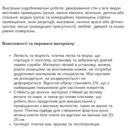
Внутрішні оздоблювальні роботи: декорування стін у всіх видах
житлових приміщень (кухня, ванна кімната, вітальня, дитяча або
спальня, вхідна група) та комерційних приміщень (офісні
приміщення, зони рецепцій, магазини, салони краси або фітнес-
центри, місця громадської присутності), меблів , дверей та інших
рівних поверхонь.
Властивості та переваги матеріалу:
Легкість та міцність: плитка легка та міцна, що
спрощує її логістику, установку та забезпечує довгий
термін служби. Матеріал легкий в установці, можна
різати ножицями чи монтажним ножем, не потребує
додаткових матеріалів чи спеціалістів. Між смугами
не розходиться, не роздмухується і не
деформується. Відсоток обрізу становить 1%, що є
найкращим показником для настінних покриттів;
Стійкість до вологи: матеріал стійкий до впливу
вологи та пари, а також до появи плісняви, що
робить його придатним для використання у
приміщеннях з високою вологістю, таких як ванни та
кухні. Плитка підійде для створення фартуха кухні,
можна клеїти біля плити на відстані не менше ніж 20-
25 см;
Ізоляція: плитка має звукову та теплоізоляцію