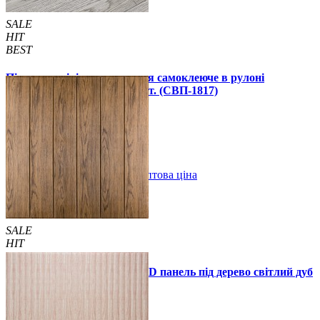
SALE
HIT
BEST
Підлогове вінілове покриття самоклеюче в рулоні
3000х600х1,5мм, ціна за 1 шт. (СВП-1817)
990 грн.
1390 грн.
В закладки
Оптова ціна
Купити
SALE
HIT
Самоклеюча декоративна 3D панель під дерево світлий дуб
700x700x5мм
89 грн.
160 грн.
/шт
/шт