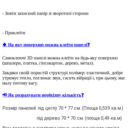
- Зняти захисний папір зі зворотної сторони
- Приклеїти
🍀 На яку поверхню можна клеїти панелі❓
Самоклеючі 3D панелі можна клеїти на будь-яку поверхню
(шпалери, плитка, гіпсокартон, дерево, метал).
Завдяки своїй пористій структурі полімер: еластичний, добре
утримує тепло, поглинає звук, гасить вібрації і, при цьому, має
малу питому вагу.
📢 Як розрахувати необхідну кількість❓
Розмір панелей: під цеглу 70 * 77 см. (Площа 0,539 кв.м.)
під дерево 70 * 70 см. (площа 0,49 кв.м)