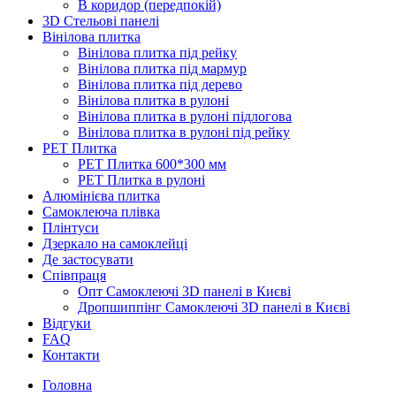
В коридор (передпокій)
3D Стельові панелі
Вінілова плитка
Вінілова плитка під рейку
Вінілова плитка під мармур
Вінілова плитка під дерево
Вінілова плитка в рулоні
Вінілова плитка в рулоні підлогова
Вінілова плитка в рулоні під рейку
PET Плитка
PET Плитка 600*300 мм
PET Плитка в рулоні
Алюмінієва плитка
Самоклеюча плівка
Плінтуси
Дзеркало на самоклейці
Де застосувати
Співпраця
Опт Самоклеючі 3D панелі в Києві
Дропшиппінг Самоклеючі 3D панелі в Києві
Відгуки
FAQ
Контакти
Головна