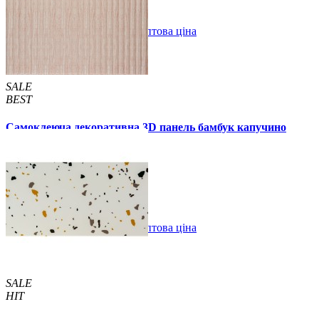
В закладки
Оптова ціна
Купити
SALE
BEST
Самоклеюча декоративна 3D панель бамбук капучино
700x700x8мм
129 грн.
160 грн.
/шт
/шт
В закладки
Оптова ціна
Купити
SALE
HIT