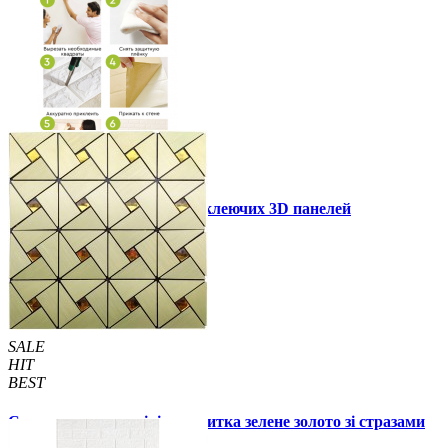
Інструкція установки самоклеючих 3D панелей
Інші також купили
SALE
HIT
BEST
Самоклеюча алюмінієва плитка зелене золото зі стразами
мозаїка 300х300х3мм (1172)