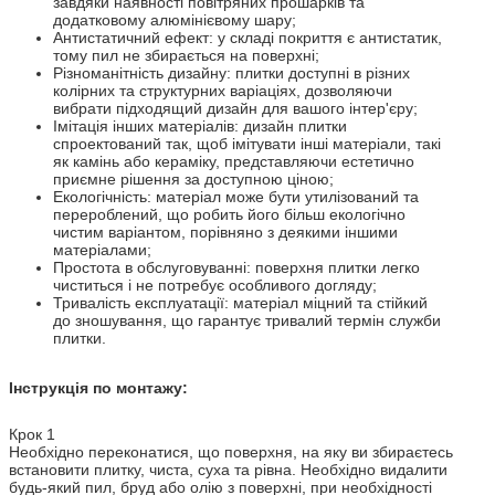
завдяки наявності повітряних прошарків та
додатковому алюмінієвому шару;
Антистатичний ефект: у складі покриття є антистатик,
тому пил не збирається на поверхні;
Різноманітність дизайну: плитки доступні в різних
колірних та структурних варіаціях, дозволяючи
вибрати підходящий дизайн для вашого інтер'єру;
Імітація інших матеріалів: дизайн плитки
спроектований так, щоб імітувати інші матеріали, такі
як камінь або кераміку, представляючи естетично
приємне рішення за доступною ціною;
Екологічність: матеріал може бути утилізований та
перероблений, що робить його більш екологічно
чистим варіантом, порівняно з деякими іншими
матеріалами;
Простота в обслуговуванні: поверхня плитки легко
чиститься і не потребує особливого догляду;
Тривалість експлуатації: матеріал міцний та стійкий
до зношування, що гарантує тривалий термін служби
плитки.
Інструкція по монтажу:
Крок 1
Необхідно переконатися, що поверхня, на яку ви збираєтесь
встановити плитку, чиста, суха та рівна. Необхідно видалити
будь-який пил, бруд або олію з поверхні, при необхідності