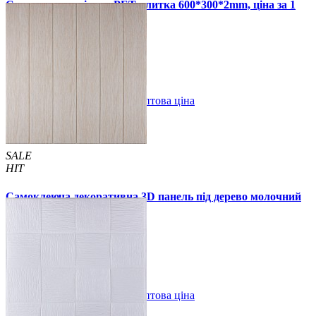
Самоклеюча стінова PET плитка 600*300*2mm, ціна за 1
шт. (PET-1676)
49 грн.
110 грн.
В закладки
Оптова ціна
Купити
SALE
HIT
Самоклеюча декоративна 3D панель під дерево молочний
дуб 700x700x5мм
94 грн.
160 грн.
/шт
/шт
В закладки
Оптова ціна
Купити