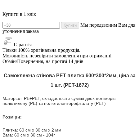
Купити в 1 клік
Мы передзвоним Вам для
Купити
уточнення заказа
Гарантія
Тільки 100% оригінальна продукція.
Можливість перевірити замовлення при отриманні
Обмін/Повернення, на протязі 14 днів
Самоклеюча стінова PET плитка 600*300*2мм, ціна за
1 шт. (PET-16
72
)
Матеріал: PE+PET, складається з суміші двох полімерів:
поліетилену (PE) та поліетилентерефталату (PET)
Розміри:
Плитка: 60 ​​см х 30 см х 2 мм
Вага: 60 ​​см х 30 см - 104г