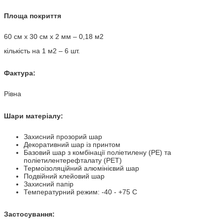
Площа покриття
60 см х 30 см х 2 мм – 0,18 м2
кількість на 1 м2 – 6 шт.
Фактура:
Рівна
Шари матеріалу:
Захисний прозорий шар
Декоративний шар із принтом
Базовий шар з комбінації поліетилену (PE) та
поліетилентерефталату (PET)
Термоізоляційний алюмінієвий шар
Подвійний клейовий шар
Захисний папір
Температурний режим: -40 - +75 С
Застосування: