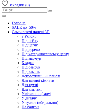
Закладки (0)
Головна
SALE до -50%
Самоклеючі панелі 3D
у Рулоні
Під рейку
Під цеглу
Під дерево
Під катеринославську цеглу
Під мармур
Кладка
Під бамбук
Під камінь
Декоративні 3D панелі
Для ванної кімнати
Для кухні
Для спальні
У вітальню (залу)
У дитячу
У туалет (вбиральню)
На балкон