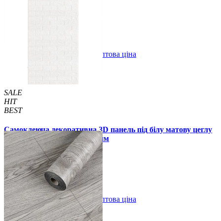
99 грн.
150 грн.
В закладки
Оптова ціна
Купити
SALE
HIT
BEST
Самоклеюча декоративна 3D панель під білу матову цеглу
в рулоні 20 м 20000x700x3 мм
1850 грн.
2899 грн.
/шт
/шт
В закладки
Оптова ціна
Купити