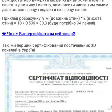
Вам достатньо виміряти місце, куди ви хочете клеїти
панелі в довжину і висоту, помножити числа тим самим
дізнавшись площу і поділити на площу панелі.
Приклад розрахунку: 9 м (довжина стіни) * 2 (висота
стіни) = 18 / 0,539 = 33,3 (буде потрібно 34 панелі)
❤️ Чи є у Вас сертифікати на цей товар❓
Так, ми перший сертифікований постачальник 3D
панелей в Україні.