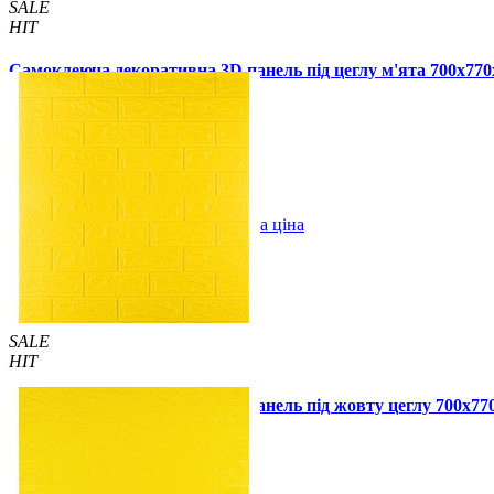
SALE
HIT
Самоклеюча декоративна 3D панель під цеглу м'ята 700x77
140 грн.
150 грн.
/шт
/шт
1 відгуків
В закладки
Оптова ціна
Купити
SALE
HIT
Самоклеюча декоративна 3D панель під жовту цеглу 700x7
84 грн.
120 грн.
/шт
/шт