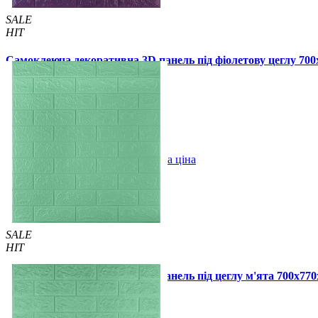
SALE
HIT
Самоклеюча декоративна 3D панель під фіолетову цеглу 70
140 грн.
150 грн.
/шт
/шт
1 відгуків
В закладки
Оптова ціна
Купити
SALE
HIT
Самоклеюча декоративна 3D панель під цеглу м'ята 700x77
55 грн.
130 грн.
/шт
/шт