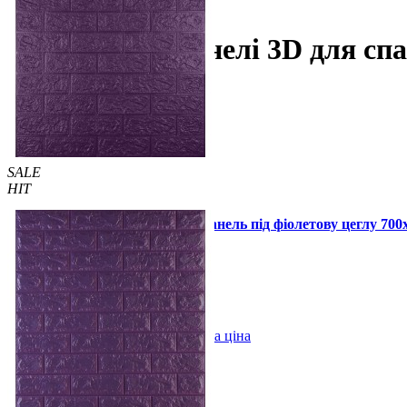
Для спальні
Самоклеючі панелі 3D для спа
SALE
HIT
Самоклейка декоративна 3D панель під фіолетову цеглу 70
105 грн.
130 грн.
/шт
/шт
В закладки
Оптова ціна
Купити