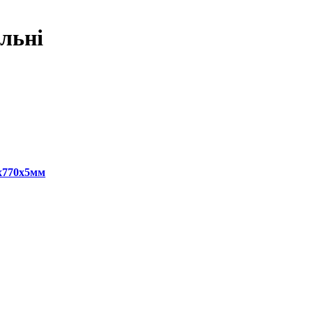
льні
0x770x5мм