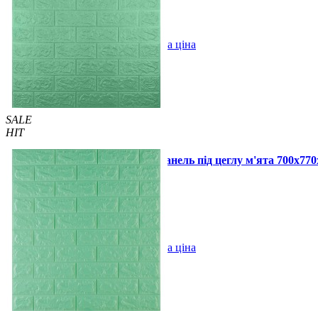
В закладки
Оптова ціна
Купити
SALE
HIT
Самоклеюча декоративна 3D панель під цеглу м'ята 700x77
75 грн.
110 грн.
/шт
/шт
В закладки
Оптова ціна
Купити