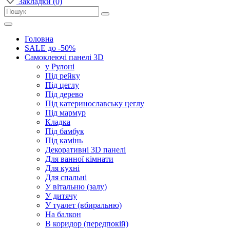
Закладки (0)
Головна
SALE до -50%
Самоклеючі панелі 3D
у Рулоні
Під рейку
Під цеглу
Під дерево
Під катеринославську цеглу
Під мармур
Кладка
Під бамбук
Під камінь
Декоративні 3D панелі
Для ванної кімнати
Для кухні
Для спальні
У вітальню (залу)
У дитячу
У туалет (вбиральню)
На балкон
В коридор (передпокій)