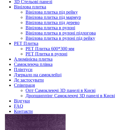
3D Стельові панелі
Вінілова плитка
Вінілова плитка під рейку
Вінілова плитка під мармур
Вінілова плитка під дерево
Вінілова плитка в рулоні
Вінілова плитка в рулоні підлогова
Вінілова плитка в рулоні під рейку
PET Плитка
PET Плитка 600*300 мм
PET Плитка в рулоні
Алюмінієва плитка
Самоклеюча плівка
Плінтуси
Дзеркало на самоклейці
Де застосувати
Співпраця
Опт Самоклеючі 3D панелі в Києві
Дропшиппінг Самоклеючі 3D панелі в Києві
Відгуки
FAQ
Контакти
Головна
Самоклеючі панелі 3D