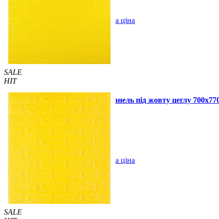
В закладки
Оптова ціна
Купити
SALE
HIT
Самоклеюча декоративна 3D панель під жовту цеглу 700x7
69 грн.
110 грн.
/шт
/шт
В закладки
Оптова ціна
Купити
SALE