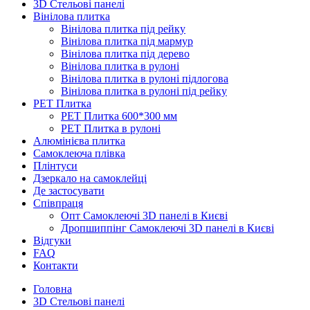
3D Стельові панелі
Вінілова плитка
Вінілова плитка під рейку
Вінілова плитка під мармур
Вінілова плитка під дерево
Вінілова плитка в рулоні
Вінілова плитка в рулоні підлогова
Вінілова плитка в рулоні під рейку
PET Плитка
PET Плитка 600*300 мм
PET Плитка в рулоні
Алюмінієва плитка
Самоклеюча плівка
Плінтуси
Дзеркало на самоклейці
Де застосувати
Співпраця
Опт Самоклеючі 3D панелі в Києві
Дропшиппінг Самоклеючі 3D панелі в Києві
Відгуки
FAQ
Контакти
Головна
3D Стельові панелі