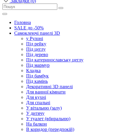
Закладки (0)
Головна
SALE до -50%
Самоклеючі панелі 3D
у Рулоні
Під рейку
Під цеглу
Під дерево
Під катеринославську цеглу
Під мармур
Кладка
Під бамбук
Під камінь
Декоративні 3D панелі
Для ванної кімнати
Для кухні
Для спальні
У вітальню (залу)
У дитячу
У туалет (вбиральню)
На балкон
В коридор (передпокій)