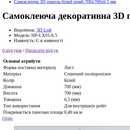
Самоклеюча 3D панель білий ромб 700x700x6,5 мм
Самоклеюча декоративна 3D п
Виробник:
3D Loft
Модель: HP-LX01-6.5
Наявність: Є в наявності
0 відгуків
/
Написати відгук
Основні атрибути
Форма поставки матеріалу
Лист
Матеріал
Cпінений поліпропілен
Колір
Білий
Довжина
700 (мм)
Висота
700 (мм)
Товщина
6,5 (мм)
Тип використання
Для внутрішніх робіт
Покривається панелью площа
0,49 кв.м
Опис