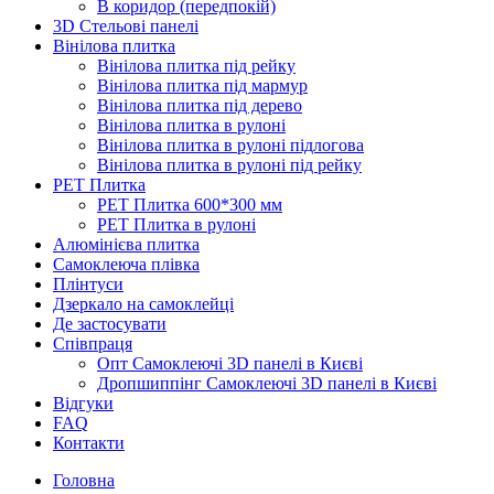
В коридор (передпокій)
3D Стельові панелі
Вінілова плитка
Вінілова плитка під рейку
Вінілова плитка під мармур
Вінілова плитка під дерево
Вінілова плитка в рулоні
Вінілова плитка в рулоні підлогова
Вінілова плитка в рулоні під рейку
PET Плитка
PET Плитка 600*300 мм
PET Плитка в рулоні
Алюмінієва плитка
Самоклеюча плівка
Плінтуси
Дзеркало на самоклейці
Де застосувати
Співпраця
Опт Самоклеючі 3D панелі в Києві
Дропшиппінг Самоклеючі 3D панелі в Києві
Відгуки
FAQ
Контакти
Головна