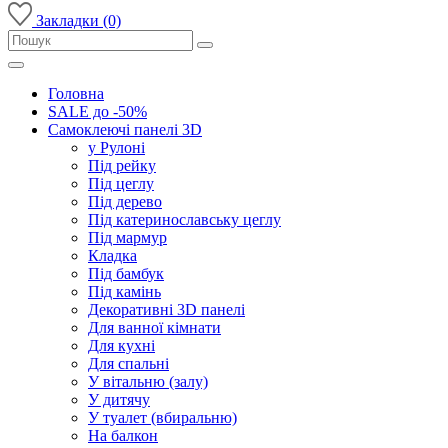
Закладки (0)
Головна
SALE до -50%
Самоклеючі панелі 3D
у Рулоні
Під рейку
Під цеглу
Під дерево
Під катеринославську цеглу
Під мармур
Кладка
Під бамбук
Під камінь
Декоративні 3D панелі
Для ванної кімнати
Для кухні
Для спальні
У вітальню (залу)
У дитячу
У туалет (вбиральню)
На балкон