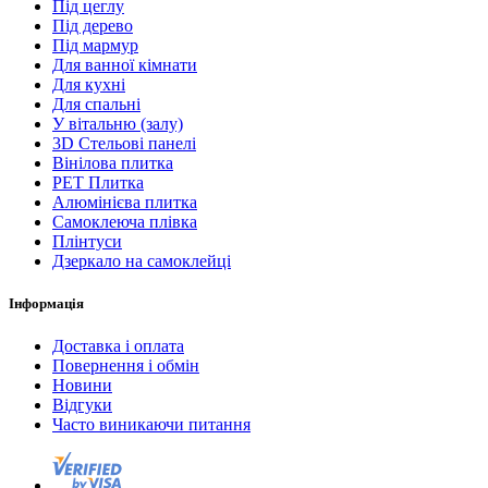
Під цеглу
Під дерево
Під мармур
Для ванної кімнати
Для кухні
Для спальні
У вітальню (залу)
3D Стельові панелі
Вінілова плитка
PET Плитка
Алюмінієва плитка
Самоклеюча плівка
Плінтуси
Дзеркало на самоклейці
Інформація
Доставка і оплата
Повернення і обмін
Новини
Відгуки
Часто виникаючи питання