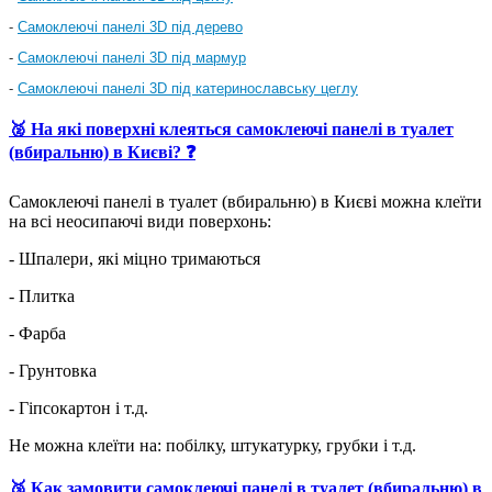
-
Самоклеючі панелі 3D під дерево
-
Самоклеючі панелі 3D під мармур
-
Самоклеючі панелі 3D під катеринославську цеглу
🥈 На які поверхні клеяться самоклеючі панелі в туалет
(вбиральню) в Києві? ❓
Самоклеючі панелі в туалет (вбиральню) в Києві можна клеїти
на всі неосипаючі види поверхонь:
- Шпалери, які міцно тримаються
- Плитка
- Фарба
- Грунтовка
- Гіпсокартон і т.д.
Не можна клеїти на: побілку, штукатурку, грубки і т.д.
🥉 Как замовити самоклеючі панелі в туалет (вбиральню) в